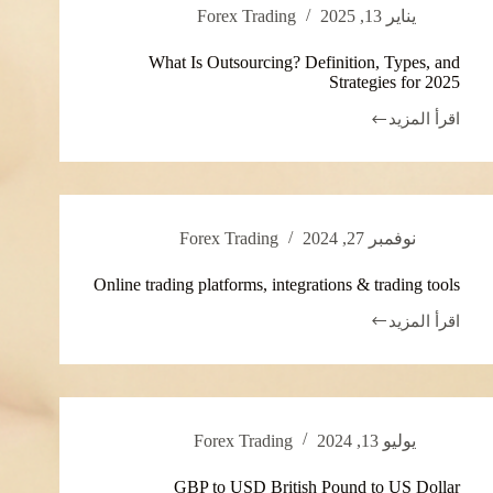
يناير 13, 2025
Forex Trading
Świętymi
Tyle
zapłacimy
What Is Outsourcing? Definition, Types, and
za
Strategies for 2025
diesel
i
اقرأ المزيد
What
benzynę
Is
Biznes
Outsourcing?
na
Definition,
Next.Gazeta.pl
Types,
and
نوفمبر 27, 2024
Forex Trading
Strategies
for
2025
Online trading platforms, integrations & trading tools
اقرأ المزيد
Online
trading
platforms,
integrations
&
trading
يوليو 13, 2024
Forex Trading
tools
GBP to USD British Pound to US Dollar