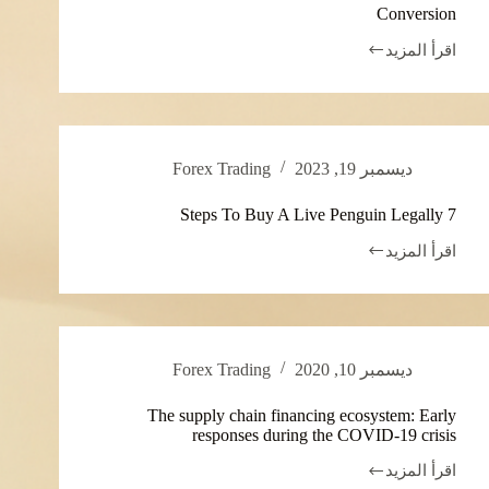
Conversion
اقرأ المزيد
GBP
to
USD
British
Pound
to
ديسمبر 19, 2023
Forex Trading
US
Dollar
Conversion
7 Steps To Buy A Live Penguin Legally
اقرأ المزيد
7
Steps
To
Buy
A
Live
ديسمبر 10, 2020
Forex Trading
Penguin
Legally
The supply chain financing ecosystem: Early
responses during the COVID-19 crisis
اقرأ المزيد
The