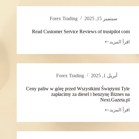
PZU
سبتمبر 15, 2025
Forex Trading
Read Customer Service Reviews of trustpilot com
اقرأ المزيد
Read
Customer
Service
Reviews
of
trustpilot
أبريل 1, 2025
Forex Trading
com
Ceny paliw w górę przed Wszystkimi Świętymi Tyle
zapłacimy za diesel i benzynę Biznes na
Next.Gazeta.pl
اقرأ المزيد
Ceny
paliw
w
górę
przed
Wszystkimi