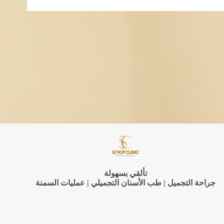
supply
chain
financing
ecosystem:
Early
responses
during
the
COVID-
19
crisis
تألقي بسهولة
جراحة التجميل | طب الأسنان التجميلي | عمليات السمنة