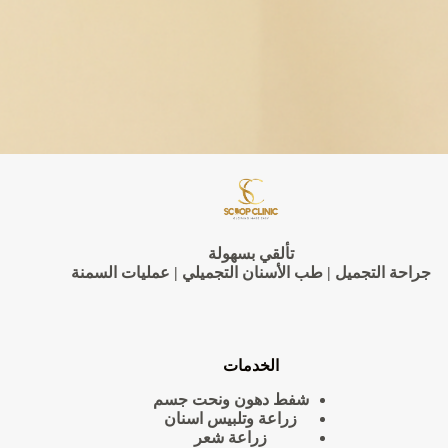
تألقي بسهولة
جراحة التجميل | طب الأسنان التجميلي | عمليات السمنة
الخدمات
شفط دهون ونحت جسم
زراعة وتلبيس اسنان
زراعة شعر