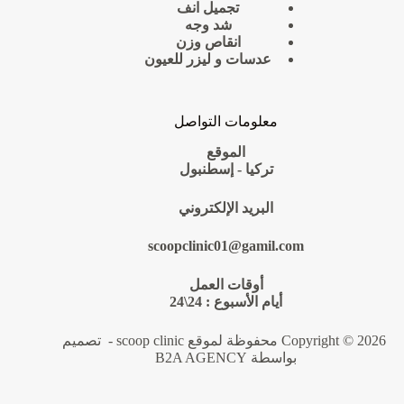
تجميل انف
شد وجه
انقاص وزن
عدسات و ليزر للعيون
معلومات التواصل
الموقع
تركيا - إسطنبول
البريد الإلكتروني
scoopclinic01@gamil.com
أوقات العمل
أيام الأسبوع : 24\24
Copyright © 2026 محفوظة لموقع scoop clinic - تصميم
بواسطة B2A AGENCY