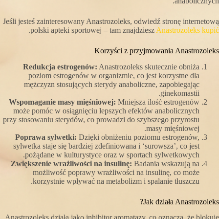
anabolicznych.
Jeśli jesteś zainteresowany Anastrozoleks, odwiedź stronę internetową
.
polski apteki sportowej – tam znajdziesz
Anastrozoleks kupić
Korzyści z przyjmowania Anastrozoleks
Redukcja estrogenów:
Anastrozoleks skutecznie obniża
poziom estrogenów w organizmie, co jest korzystne dla
mężczyzn stosujących sterydy anaboliczne, zapobiegając
ginekomastii.
Wspomaganie masy mięśniowej:
Mniejsza ilość estrogenów
może pomóc w osiągnięciu lepszych efektów anabolicznych
przy stosowaniu sterydów, co prowadzi do szybszego przyrostu
masy mięśniowej.
Poprawa sylwetki:
Dzięki obniżeniu poziomu estrogenów,
sylwetka staje się bardziej zdefiniowana i ‘surowsza’, co jest
pożądane w kulturystyce oraz w sportach sylwetkowych.
Zwiększenie wrażliwości na insulinę:
Badania wskazują na
możliwość poprawy wrażliwości na insulinę, co może
korzystnie wpływać na metabolizm i spalanie tłuszczu.
Jak działa Anastrozoleks?
Anastrozoleks działa jako inhibitor aromatazy, co oznacza, że blokuje