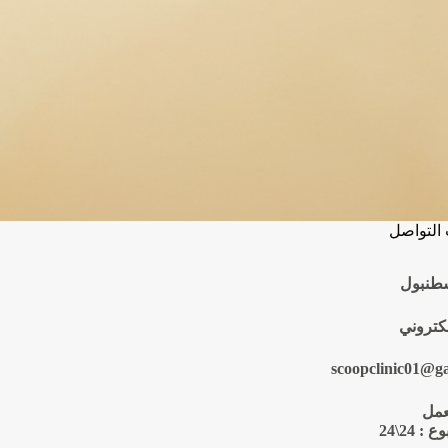
التواصل
سطنبول
لكتروني
scoopclinic01@g
عمل
: 24\24