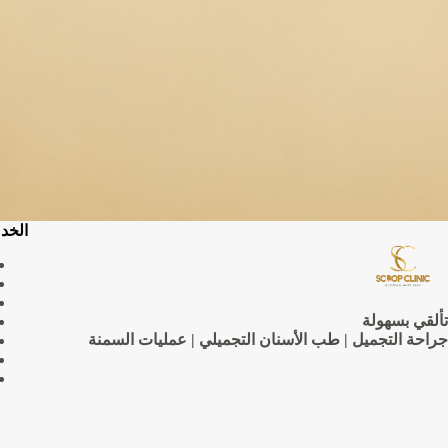
الخد
تألقي بسهولة
جراحة التجميل | طب الأسنان التجميلي | عمليات السمنة