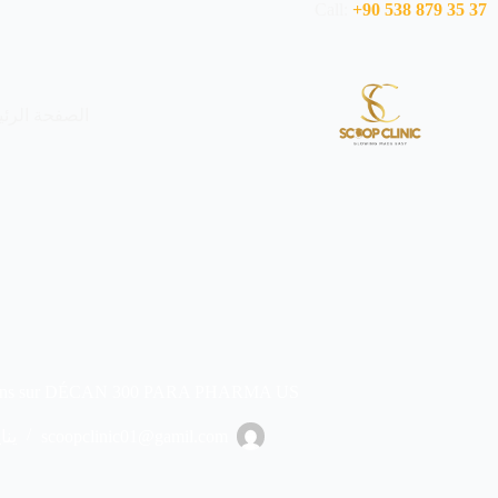
لتجاوز
+90 538 879 35 37
Call:
لى
لمحتوى
الصفحة الرئي
ations sur DÉCAN 300 PARA PHARMA US
scoopclinic01@gamil.com
يناير 7