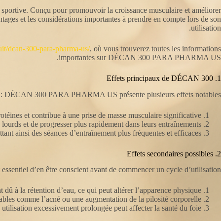
ortive. Conçu pour promouvoir la croissance musculaire et améliorer
avantages et les considérations importantes à prendre en compte lors de son
utilisation.
duit/dcan-300-para-pharma-us/
, où vous trouverez toutes les informations
importantes sur DÉCAN 300 PARA PHARMA US.
1. Effets principaux de DÉCAN 300
DÉCAN 300 PARA PHARMA US présente plusieurs effets notables :
éines et contribue à une prise de masse musculaire significative.
 lourds et de progresser plus rapidement dans leurs entraînements.
nt ainsi des séances d’entraînement plus fréquentes et efficaces.
2. Effets secondaires possibles
ssentiel d’en être conscient avant de commencer un cycle d’utilisation :
 dû à la rétention d’eau, ce qui peut altérer l’apparence physique.
ables comme l’acné ou une augmentation de la pilosité corporelle.
utilisation excessivement prolongée peut affecter la santé du foie.