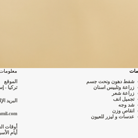
مات
معلومات 
شفط دهون ونحت جسم
الموقع
زراعة وتلبيس اسنان
تركيا - إ
زراعة شعر
تجميل انف
البريد الإ
شد وجه
انقاص وزن
amil.com
عدسات و ليزر للعيون
أوقات ال
أيام الأسبوع 